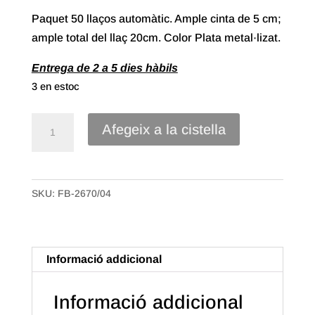
Paquet 50 llaços automàtic. Ample cinta de 5 cm;
ample total del llaç 20cm. Color Plata metal·lizat.
Entrega de 2 a 5 dies hàbils
3 en estoc
quantitat
Afegeix a la cistella
de
Llaços
Automàtic
SKU:
FB-2670/04
cinta
polipropilè
metal·litzada
de
Informació addicional
50mm.
Color
Informació addicional
Plata