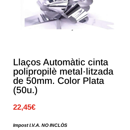
Llaços Automàtic cinta
polipropilè metal·litzada
de 50mm. Color Plata
(50u.)
22,45
€
Impost I.V.A. NO INCLÒS