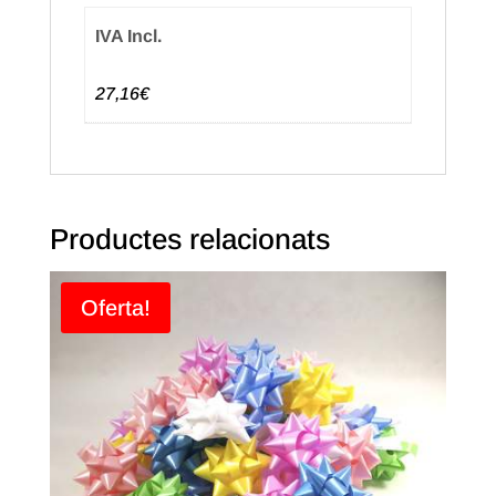
(50u.)
IVA Incl.
27,16€
Productes relacionats
Oferta!