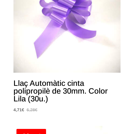
Llaç Automàtic cinta
polipropilè de 30mm. Color
Lila (30u.)
4,71
€
6,28
€