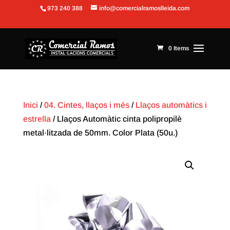
973 240 388
info@comercialramoslleida.com
Obre la barra d'eines
0 Items
Inici
/
04. Cintes, llaços i més
/
Llaços automàtics i
estrella
/ Llaços Automàtic cinta polipropilè
metal·litzada de 50mm. Color Plata (50u.)