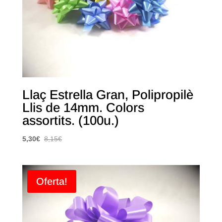
Llaç Estrella Gran, Polipropilè
Llis de 14mm. Colors
assortits. (100u.)
5,30
€
8,15
€
Oferta!