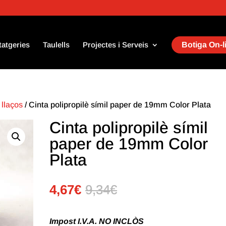
tatgeries
Taulells
Projectes i Serveis
Botiga On-l
 llaços
/ Cinta polipropilè símil paper de 19mm Color Plata
Cinta polipropilè símil
paper de 19mm Color
Plata
4,67
€
9,34
€
Impost I.V.A. NO INCLÒS