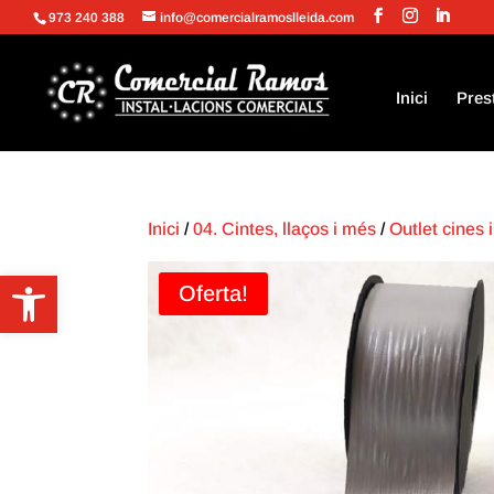
973 240 388
info@comercialramoslleida.com
Inici
Pres
Inici
/
04. Cintes, llaços i més
/
Outlet cines i
Obre la barra d'eines
Oferta!