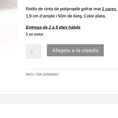
Rotllo de cinta de polipropilè gofrat mat
2 cares
,
1,9 cm d’ample i 50m de llarg. Color plata.
Entrega de 2 a 5 dies hàbils
5 en estoc
quantitat
Afegeix a la cistella
de
Cinta
polipropilè
SKU:
CM-10945/60
símil
paper
de
19mm
Color
Plata