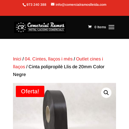
973 240 388
info@comercialramoslleida.com
Obre la barra d'eines
0 Items
Inici
/
04. Cintes, llaços i més
/
Outlet cines i
llaços
/ Cinta polipropilè Llis de 20mm Color
Negre
Oferta!