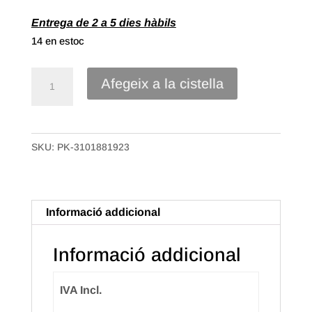
Entrega de 2 a 5 dies hàbils
14 en estoc
quantitat
Afegeix a la cistella
de
Cinta
polipropilè
SKU:
PK-3101881923
Llis
de
20mm
Color
Informació addicional
Negre
Informació addicional
IVA Incl.