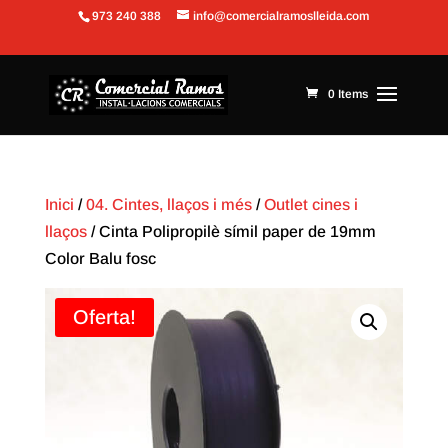
973 240 388
info@comercialramoslleida.com
Obre la barra d'eines
0 Items
Inici
/
04. Cintes, llaços i més
/
Outlet cines i
llaços
/ Cinta Polipropilè símil paper de 19mm
Color Balu fosc
Oferta!