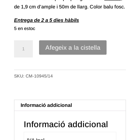
de 1,9 cm d’ample i 50m de llarg. Color balu fosc.
Entrega de 2 a 5 dies hàbils
5 en estoc
quantitat
Afegeix a la cistella
de
Cinta
Polipropilè
SKU:
CM-10945/14
símil
paper
de
19mm
Informació addicional
Color
Balu
Informació addicional
fosc