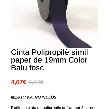
Cinta Polipropilè símil
paper de 19mm Color
Balu fosc
4,67
€
9,34
€
Impost I.V.A. NO INCLÒS
Rotllo de cinta de polipropilè gofrat mat
2 cares
,