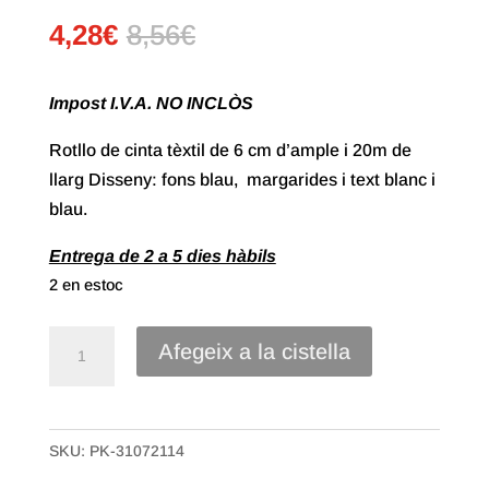
4,28
€
8,56
€
Impost I.V.A. NO INCLÒS
Rotllo de cinta tèxtil de 6 cm d’ample i 20m de
llarg Disseny: fons blau, margarides i text blanc i
blau.
Entrega de 2 a 5 dies hàbils
2 en estoc
quantitat
Afegeix a la cistella
de
Cinta
Tèxtil
SKU:
PK-31072114
Margarides
de