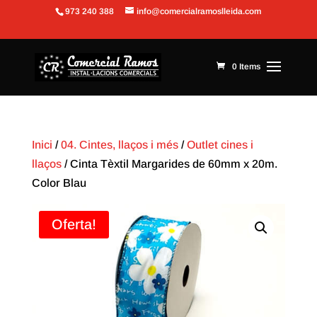
973 240 388
info@comercialramoslleida.com
Obre la barra d'eines
0 Items
Inici
/
04. Cintes, llaços i més
/
Outlet cines i
llaços
/ Cinta Tèxtil Margarides de 60mm x 20m.
Color Blau
Oferta!