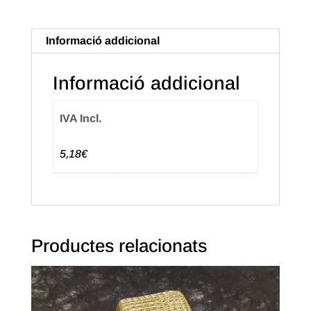
60mm
x
Informació addicional
20m.
Color
Informació addicional
Blau
IVA Incl.
5,18€
Productes relacionats