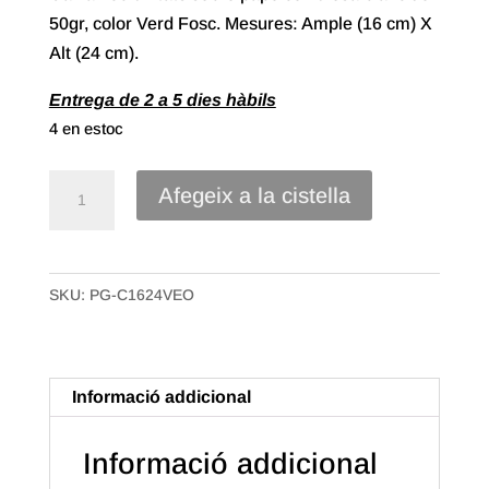
50gr, color Verd Fosc. Mesures: Ample (16 cm) X
Alt (24 cm).
Entrega de 2 a 5 dies hàbils
4 en estoc
quantitat
Afegeix a la cistella
de
Sobre
Paper
SKU:
PG-C1624VEO
cel·lulosa
blanc
de
16X24
Informació addicional
Color
Verd
Informació addicional
Fosc