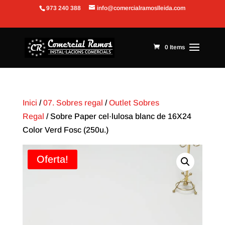
973 240 388
info@comercialramoslleida.com
Obre la barra d'eines
0 Items
Inici
/
07. Sobres regal
/
Outlet Sobres
Regal
/ Sobre Paper cel·lulosa blanc de 16X24
Color Verd Fosc (250u.)
Oferta!