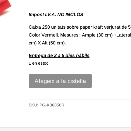
Impost I.V.A. NO INCLÒS
Caixa 250 unitats sobre paper kraft verjurat de 5
Color Vermell. Mesures: Ample (30 cm) +Lateral
cm) X Alt (50 cm).
Entrega de 2 a 5 dies hàbils
1 en estoc
quantitat
Afegeix a la cistella
de
Sobre
Paper
SKU:
PG-K30850R
Kraft
Verjurat
amb