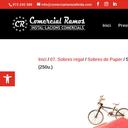
973 240 388
info@comercialramoslleida.com
Inici
Pres
Inici
/
07. Sobres regal
/
Sobres de Paper
/ 
(250u.)
Obre la barra d'eines