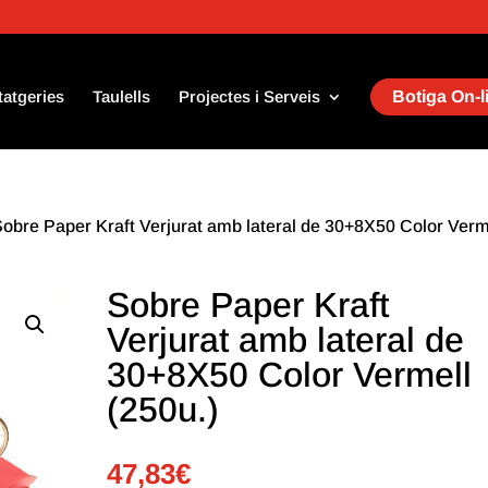
tatgeries
Taulells
Projectes i Serveis
Botiga On-l
Sobre Paper Kraft Verjurat amb lateral de 30+8X50 Color Verm
Sobre Paper Kraft
Verjurat amb lateral de
30+8X50 Color Vermell
(250u.)
47,83
€