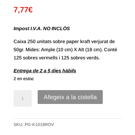
7,77
€
Impost I.V.A. NO INCLÒS
Caixa 250 unitats sobre paper kraft verjurat de
50gr. Mides: Ample (10 cm) X Alt (18 cm). Conté
125 sobres vermells i 125 sobres verds.
Entrega de 2 a 5 dies hàbils
2 en estoc
quantitat
Afegeix a la cistella
de
Sobre
Paper
SKU:
PG-K1018ROV
Kraft
Verjurat