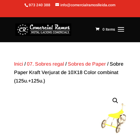
973 240 388
info@comercialramoslleida.com
Obre la barra d'eines
0 Items
Inici
/
07. Sobres regal
/
Sobres de Paper
/ Sobre
Paper Kraft Verjurat de 10X18 Color combinat
(125u.+125u.)