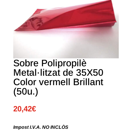
Sobre Polipropilè
Metal·litzat de 35X50
Color vermell Brillant
(50u.)
20,42
€
Impost I.V.A. NO INCLÒS