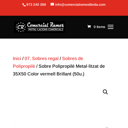
973 240 388
info@comercialramoslleida.com
Obre la barra d'eines
0 Items
Inici
/
07. Sobres regal
/
Sobres de
Polipropilè
/ Sobre Polipropilè Metal·litzat de
35X50 Color vermell Brillant (50u.)