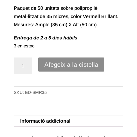
Paquet de 50 unitats sobre polipropilè
metal·litzat de 35 micres, color Vermell Brillant.
Mesures: Ample (35 cm) X Alt (50 cm).
Entrega de 2 a 5 dies hàbils
3 en estoc
quantitat
Afegeix a la cistella
de
Sobre
Polipropilè
SKU:
ED-SMR35
Metal·litzat
de
35X50
Color
Informació addicional
vermell
Brillant