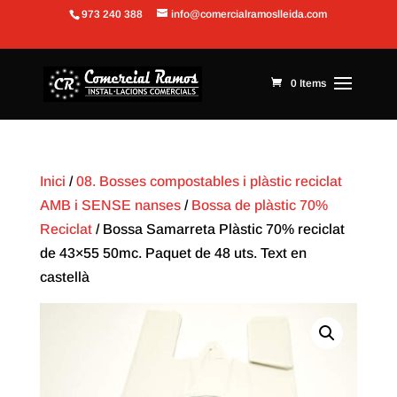
973 240 388
info@comercialramoslleida.com
Obre la barra d'eines
0 Items
Inici
/
08. Bosses compostables i plàstic reciclat
AMB i SENSE nanses
/
Bossa de plàstic 70%
Reciclat
/ Bossa Samarreta Plàstic 70% reciclat
de 43×55 50mc. Paquet de 48 uts. Text en
castellà