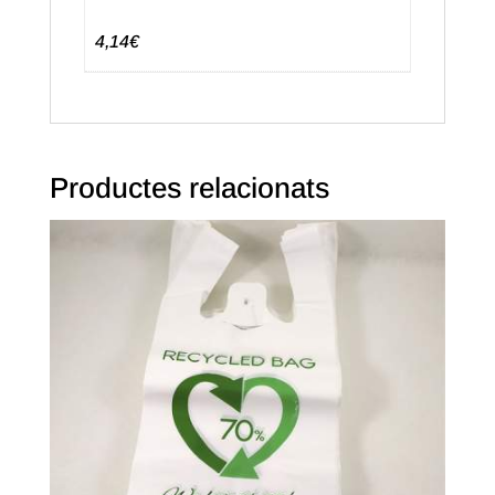
48
uts.
4,14€
Text
en
castellà
Productes relacionats