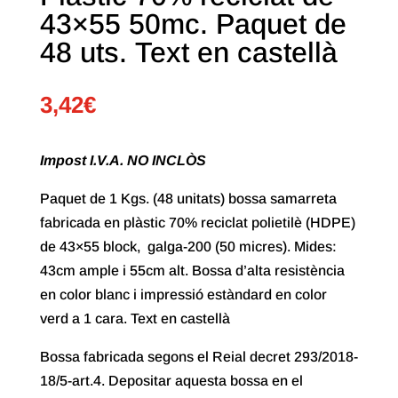
43×55 50mc. Paquet de
48 uts. Text en castellà
3,42
€
Impost I.V.A. NO INCLÒS
Paquet de 1 Kgs. (48 unitats) bossa samarreta
fabricada en plàstic 70% reciclat polietilè (HDPE)
de 43×55 block, galga-200 (50 micres). Mides:
43cm ample i 55cm alt. Bossa d’alta resistència
en color blanc i impressió estàndard en color
verd a 1 cara. Text en castellà
Bossa fabricada segons el Reial decret 293/2018-
18/5-art.4. Depositar aquesta bossa en el