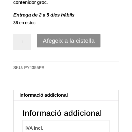
contenidor groc.
Entrega de 2 a 5 dies hàbils
36 en estoc
quantitat
Afegeix a la cistella
de
Bossa
Samarreta
SKU:
PY4355PR
Plàstic
70%
reciclat
de
Informació addicional
43x55
50mc.
Informació addicional
Paquet
de
IVA Incl.