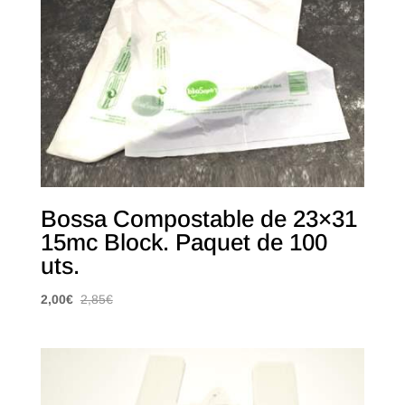
Bossa Compostable de 23×31
15mc Block. Paquet de 100
uts.
2,00
€
2,85
€