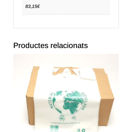
paq.)
83,15€
Text
en
anglès
Productes relacionats