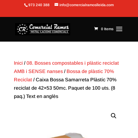
973 240 388
info@comercialramoslleida.com
Obre la barra d'eines
0 Items
Inici
/
08. Bosses compostables i plàstic reciclat
AMB i SENSE nanses
/
Bossa de plàstic 70%
Reciclat
/ Caixa Bossa Samarreta Plàstic 70%
reciclat de 42×53 50mc. Paquet de 100 uts. (8
paq.) Text en anglès