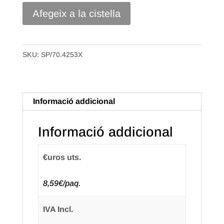
quantitat
Afegeix a la cistella
de
Caixa
Bossa
SKU:
SP/70.4253X
Samarreta
Plàstic
70%
Informació addicional
reciclat
de
Informació addicional
42x53
50mc.
Paquet
€uros uts.
de
8,59€/paq.
100
uts.
IVA Incl.
(8