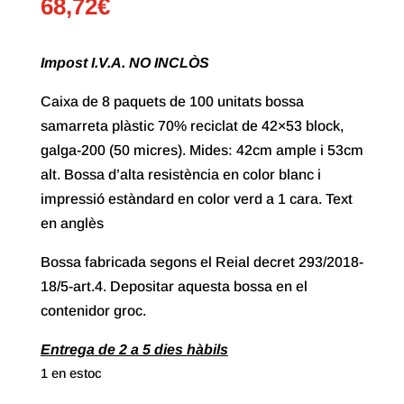
68,72
€
Impost I.V.A. NO INCLÒS
Caixa de 8 paquets de 100 unitats bossa
samarreta plàstic 70% reciclat de 42×53 block,
galga-200 (50 micres). Mides: 42cm ample i 53cm
alt. Bossa d’alta resistència en color blanc i
impressió estàndard en color verd a 1 cara. Text
en anglès
Bossa fabricada segons el Reial decret 293/2018-
18/5-art.4. Depositar aquesta bossa en el
contenidor groc.
Entrega de 2 a 5 dies hàbils
1 en estoc