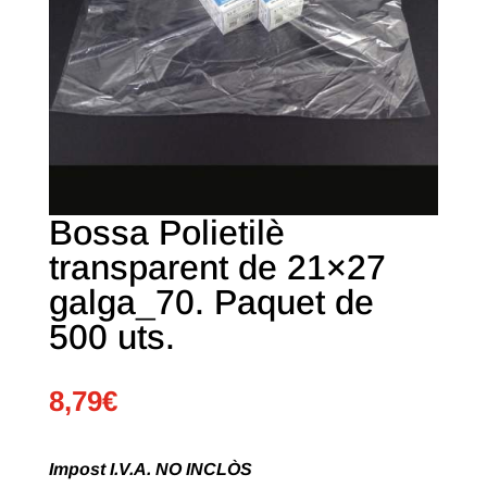
Bossa Polietilè
transparent de 21×27
galga_70. Paquet de
500 uts.
8,79
€
Impost I.V.A. NO INCLÒS