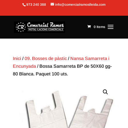
973 240 388
info@comercialramoslleida.com
Obre la barra d'eines
0 Items
Inici
/
09. Bosses de pàstic
/
Nansa Samarreta i
Encunyada
/ Bossa Samarreta BP de 50X60 gg-
80 Blanca. Paquet 100 uts.