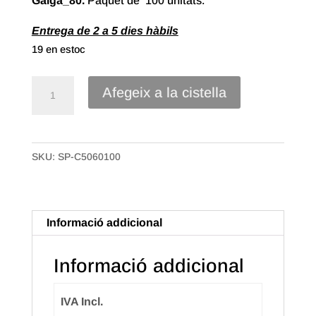
Galga_80.
Paquet de 100 unitats.
Entrega de 2 a 5 dies hàbils
19 en estoc
quantitat
Afegeix a la cistella
de
Bossa
Samarreta
SKU:
SP-C5060100
BP
de
50X60
gg-
Informació addicional
80
Blanca.
Informació addicional
Paquet
100
IVA Incl.
uts.