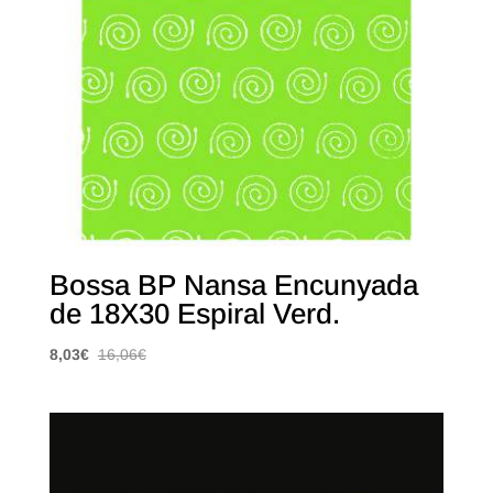
Bossa BP Nansa Encunyada
de 18X30 Espiral Verd.
8,03
€
16,06
€