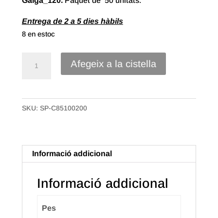
Galga_120.
Paquet de 50 unitats.
Entrega de 2 a 5 dies hàbils
8 en estoc
quantitat
Afegeix a la cistella
de
Bossa
Samarreta
SKU:
SP-C85100200
BP
de
85X100
gg-
Informació addicional
120
Blanca.
Informació addicional
Paquet
50
Pes
uts.