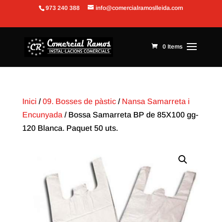
973 240 388
info@comercialramoslleida.com
Obre la barra d'eines
0 Items
Inici
/
09. Bosses de pàstic
/
Nansa Samarreta i
Encunyada
/ Bossa Samarreta BP de 85X100 gg-
120 Blanca. Paquet 50 uts.