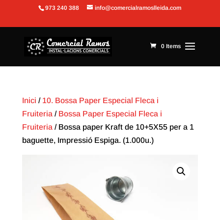
973 240 388
info@comercialramoslleida.com
Obre la barra d'eines
0 Items
Inici
/
10. Bossa Paper Especial Fleca i
Fruiteria
/
Bossa Paper Especial Fleca i
Fruiteria
/ Bossa paper Kraft de 10+5X55 per a 1
baguette, Impressió Espiga. (1.000u.)