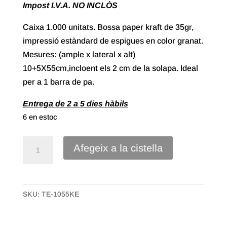
Impost I.V.A. NO INCLÒS
Caixa 1.000 unitats. Bossa paper kraft de 35gr,
impressió estàndard de espigues en color granat.
Mesures: (ample x lateral x alt)
10+5X55cm,incloent els 2 cm de la solapa. Ideal
per a 1 barra de pa.
Entrega de 2 a 5 dies hàbils
6 en estoc
quantitat
Afegeix a la cistella
de
Bossa
paper
SKU:
TE-1055KE
Kraft
de
10+5X55