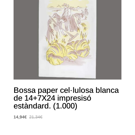
Bossa paper cel·lulosa blanca
de 14+7X24 impresisó
estàndard. (1.000)
14,94
€
21,34
€