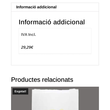
per
Informació addicional
a
1
Informació addicional
baguette,
Impressió
IVA Incl.
Espiga.
(1.000u.)
29,29€
Productes relacionats
Esgotat!