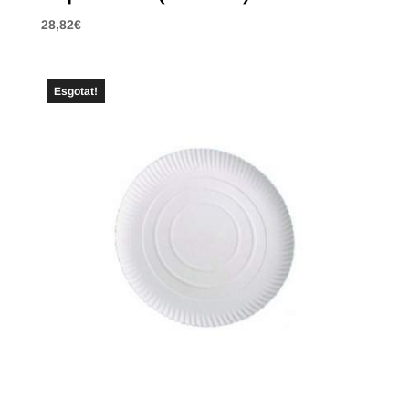
28,82
€
Esgotat!