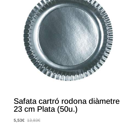
Safata cartró rodona diàmetre
23 cm Plata (50u.)
5,53
€
13,83
€