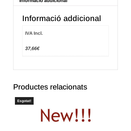
Informació addicional
de
18+7X32
Informació addicional
SENSE
impressió.
IVA Incl.
(1.000u.)
37,66€
Productes relacionats
Esgotat!