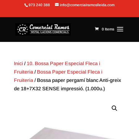
973 240 388
info@comercialramoslleida.com
Obre la barra d'eines
0 Items
Inici
/
10. Bossa Paper Especial Fleca i
Fruiteria
/
Bossa Paper Especial Fleca i
Fruiteria
/ Bossa paper pergamí blanc Anti-greix
de 18+7X32 SENSE impressió. (1.000u.)