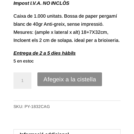
Impost I.V.A. NO INCLÒS
Caixa de 1.000 unitats. Bossa de paper pergamí
blanc de 40gr Anti-greix, sense impressió.
Mesures: (ample x lateral x alt) 18+7X32cm,
Incloent els 2 cm de solapa. ideal per a brioixeria.
Entrega de 2 a 5 dies hàbils
5 en estoc
quantitat
Afegeix a la cistella
de
Bossa
paper
SKU:
PY-1832CAG
pergamí
blanc
Anti-
greix