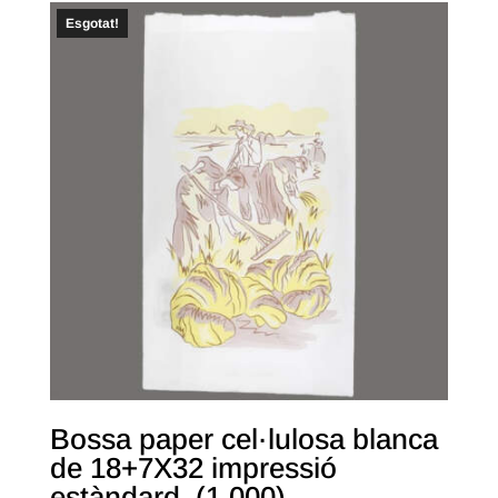
Esgotat!
Bossa paper cel·lulosa blanca
de 18+7X32 impressió
estàndard. (1.000)