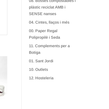
08. Bosses compostables i
plàstic reciclat AMB i
SENSE nanses
04. Cintes, llaços i més
00. Paper Regal
Polipropilè i Seda
11. Complements per a
Botiga
01. Sant Jordi
10. Outlets
12. Hosteleria