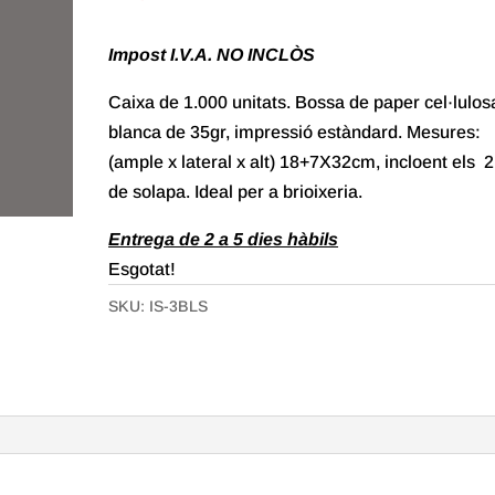
Impost I.V.A. NO INCLÒS
Caixa de 1.000 unitats. Bossa de paper cel·lulos
blanca de 35gr, impressió estàndard. Mesures:
(ample x lateral x alt) 18+7X32cm, incloent els 
de solapa. Ideal per a brioixeria.
Entrega de 2 a 5 dies hàbils
Esgotat!
SKU:
IS-3BLS