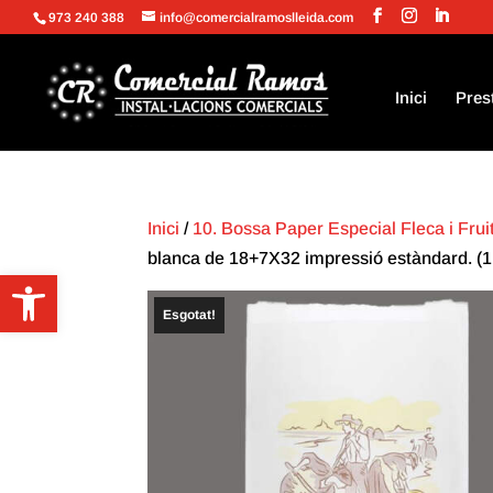
973 240 388
info@comercialramoslleida.com
Inici
Pres
Inici
/
10. Bossa Paper Especial Fleca i Frui
blanca de 18+7X32 impressió estàndard. (1
Obre la barra d'eines
Esgotat!