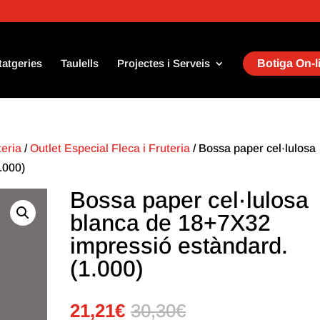
tatgeries
Taulells
Projectes i Serveis
Botiga On-l
teria
/
Outlet Especial Fleca i Fruteria
/ Bossa paper cel·lulosa
.000)
Bossa paper cel·lulosa
blanca de 18+7X32
impressió estàndard.
(1.000)
21,21
€
30,30
€