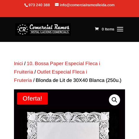
973 240 388
info@comercialramoslleida.com
Obre la barra d'eines
0 Items
Inici
/
10. Bossa Paper Especial Fleca i
Fruiteria
/
Outlet Especial Fleca i
Fruteria
/ Blonda de Lit de 30X40 Blanca (250u.)
Oferta!