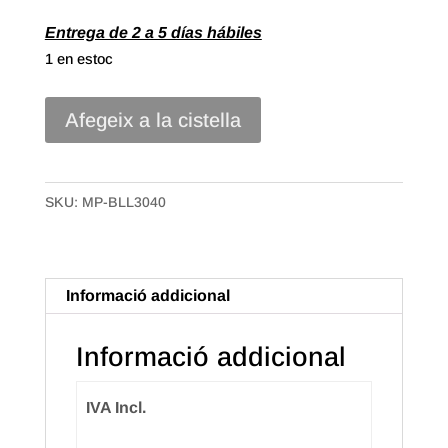
Entrega de 2 a 5 días hábiles
1 en estoc
quantitat
Afegeix a la cistella
de
Blonda
de
SKU:
MP-BLL3040
Lit
de
30X40
Informació addicional
Blanca
(250u.)
Informació addicional
IVA Incl.