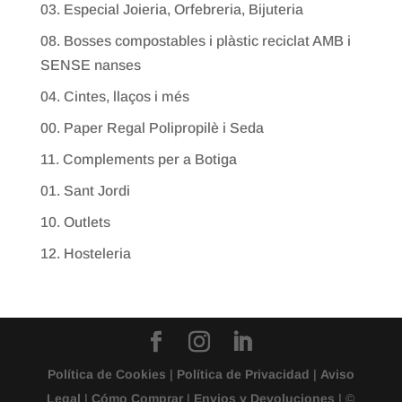
03. Especial Joieria, Orfebreria, Bijuteria
08. Bosses compostables i plàstic reciclat AMB i
SENSE nanses
04. Cintes, llaços i més
00. Paper Regal Polipropilè i Seda
11. Complements per a Botiga
01. Sant Jordi
10. Outlets
12. Hosteleria
Política de Cookies
|
Política de Privacidad
|
Aviso
Legal
|
Cómo Comprar
|
Envios y Devoluciones
| ©