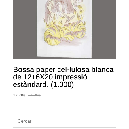
Bossa paper cel·lulosa blanca
de 12+6X20 impressió
estàndard. (1.000)
12,78
€
17,90
€