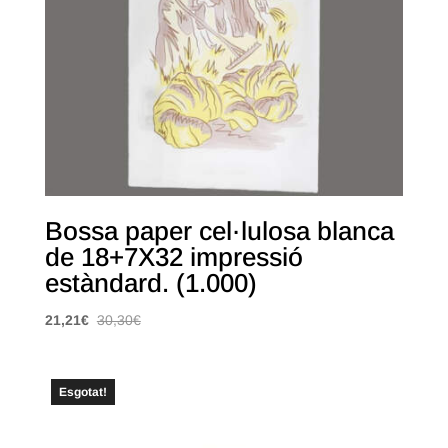
Bossa paper cel·lulosa blanca
de 18+7X32 impressió
estàndard. (1.000)
21,21
€
30,30
€
Esgotat!