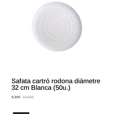
Safata cartró rodona diàmetre
32 cm Blanca (50u.)
8,80
€
16,00
€