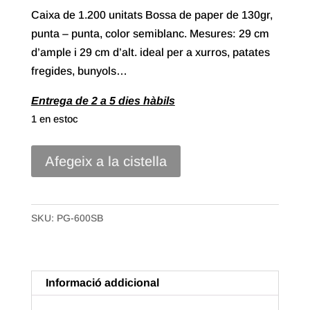
Caixa de 1.200 unitats Bossa de paper de 130gr,
punta – punta, color semiblanc. Mesures: 29 cm
d’ample i 29 cm d’alt. ideal per a xurros, patates
fregides, bunyols…
Entrega de 2 a 5 dies hàbils
1 en estoc
quantitat
Afegeix a la cistella
de
Caixa
1.200
SKU:
PG-600SB
Bossa
Paper
Punta
Informació addicional
de
29X29