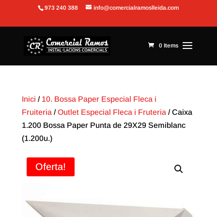
973 240 388
info@comercialramoslleida.com
Obre la barra d'eines
0 Items
Inici
/
10. Bossa Paper Especial Fleca i
Fruiteria
/
Outlet Especial Fleca i Fruteria
/ Caixa
1.200 Bossa Paper Punta de 29X29 Semiblanc
(1.200u.)
Oferta!