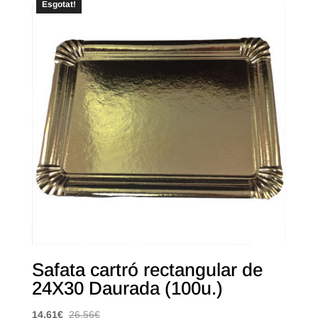
Esgotat!
Safata cartró rectangular de
24X30 Daurada (100u.)
14,61
€
26,56
€