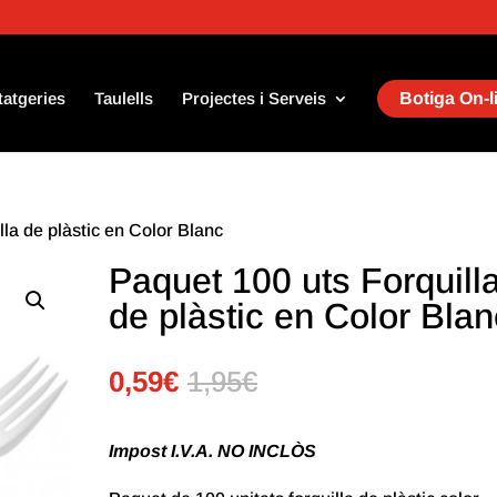
tatgeries
Taulells
Projectes i Serveis
Botiga On-l
lla de plàstic en Color Blanc
Paquet 100 uts Forquill
de plàstic en Color Blan
0,59
€
1,95
€
Impost I.V.A. NO INCLÒS