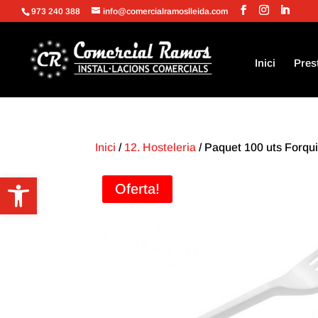
973 240 388
info@comercialramoslleida.com
Inici
Pres
Inici
/
12. Hosteleria
/ Paquet 100 uts Forqui
Obre la barra d'eines
Oferta!