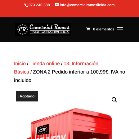
973 240 388
info@comercialramoslleida.com
Abrir barra de herramientas
0 elementos
Inicio
/
Tienda online
/
13. Información
Bàsica
/ ZONA 2 Pedido inferior a 100,99€, IVA no
incluido
¡Agotado!