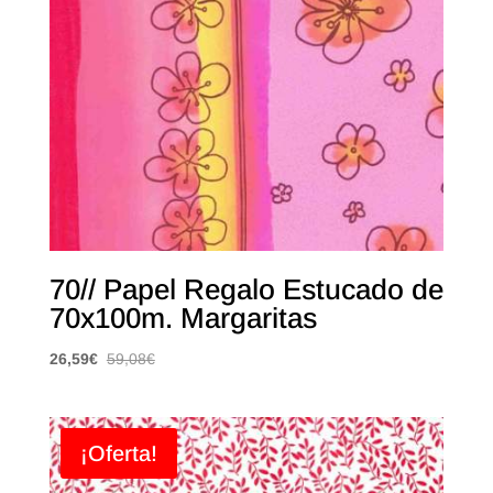
70// Papel Regalo Estucado de
70x100m. Margaritas
26,59
€
59,08
€
¡Oferta!