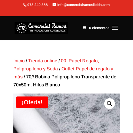
973 240 388
info@comercialramoslleida.com
Abrir barra de herramientas
0 elementos
Inicio
/
Tienda online
/
00. Papel Regalo,
Polipropileno y Seda
/
Outlet Papel de regalo y
más
/ 70// Bobina Polipropileno Transparente de
70x50m. Hilos Blanco
¡Oferta!