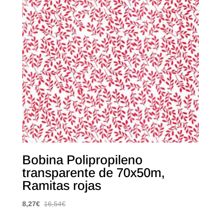
Bobina Polipropileno
transparente de 70x50m,
Ramitas rojas
8,27
€
16,54
€