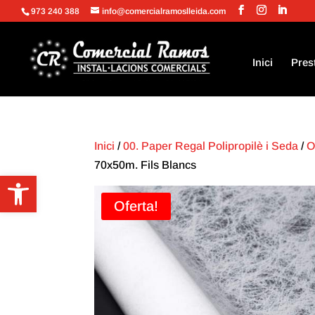
973 240 388
info@comercialramoslleida.com
Inici
Pres
Inici
/
00. Paper Regal Polipropilè i Seda
/
O
70x50m. Fils Blancs
Obre la barra d'eines
Oferta!