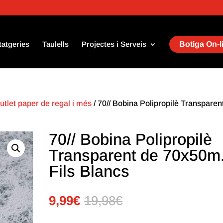
tatgeries
Taulells
Projectes i Serveis
Botiga On-l
utlet paper de regal i més
/ 70// Bobina Polipropilè Transparen
70// Bobina Polipropilè
Transparent de 70x50m
Fils Blancs
9,99
€
19,98
€