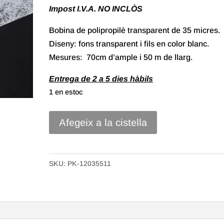
Impost I.V.A. NO INCLÒS
Bobina de polipropilè transparent de 35 micres.
Diseny: fons transparent i fils en color blanc.
Mesures: 70cm d’ample i 50 m de llarg.
Entrega de 2 a 5 dies hàbils
1 en estoc
quantitat
Afegeix a la cistella
de
70//
Bobina
SKU:
PK-12035511
Polipropilè
Transparent
de
70x50m.