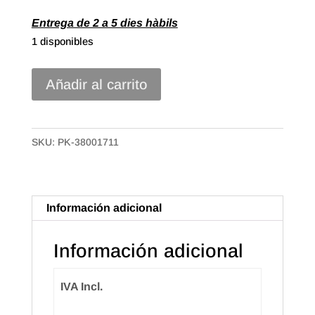
Entrega de 2 a 5 dies hàbils
1 disponibles
Bobina
Añadir al carrito
TNT
de
70x20m
SKU:
PK-38001711
Color
Blanco
cantidad
Información adicional
Información adicional
IVA Incl.