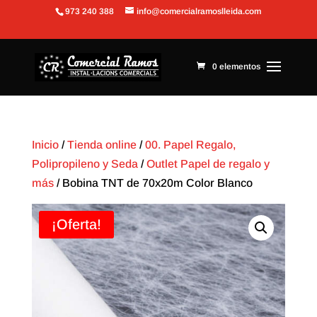
973 240 388
info@comercialramoslleida.com
Abrir barra de herramientas
0 elementos
Inicio
/
Tienda online
/
00. Papel Regalo,
Polipropileno y Seda
/
Outlet Papel de regalo y
más
/ Bobina TNT de 70x20m Color Blanco
¡Oferta!