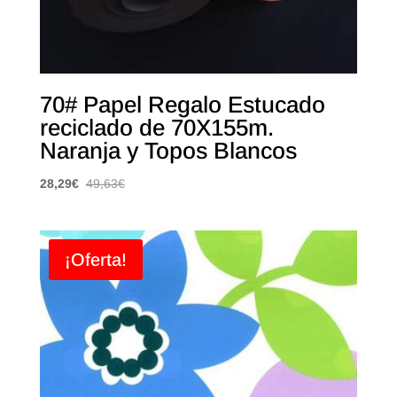
70# Papel Regalo Estucado
reciclado de 70X155m.
Naranja y Topos Blancos
28,29
€
49,63
€
¡Oferta!