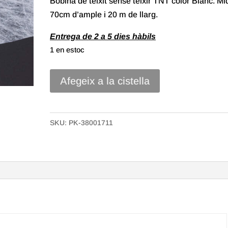
Bobina de teixit sense teixir TNT color Blanc. Mi
70cm d’ample i 20 m de llarg.
Entrega de 2 a 5 dies hàbils
1 en estoc
quantitat
Afegeix a la cistella
de
Bobina
TNT
SKU:
PK-38001711
de
70x20m
Color
Blanc