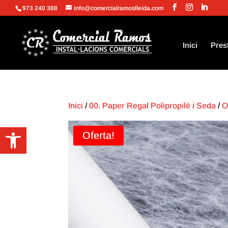
973 240 388
info@comercialramoslleida.com
Inici
Pres
Inici
/
00. Paper Regal Polipropilè i Seda
/
O
Obre la barra d'eines
Oferta!