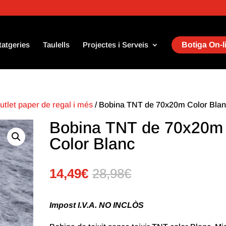
tatgeries
Taulells
Projectes i Serveis
Botiga On-l
utlet paper de regal i més
/ Bobina TNT de 70x20m Color Bla
Bobina TNT de 70x20m
Color Blanc
14,49
€
28,98
€
Impost I.V.A. NO INCLÒS