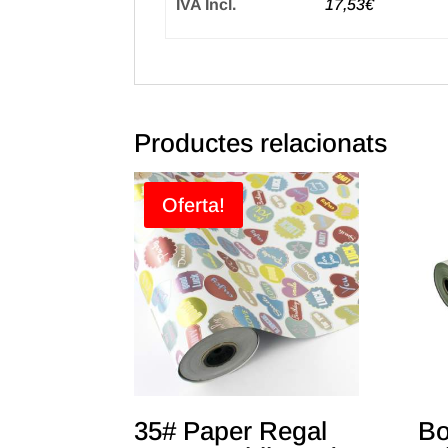
IVA Incl.
17,53€
Productes relacionats
Oferta!
35# Paper Regal
Bo