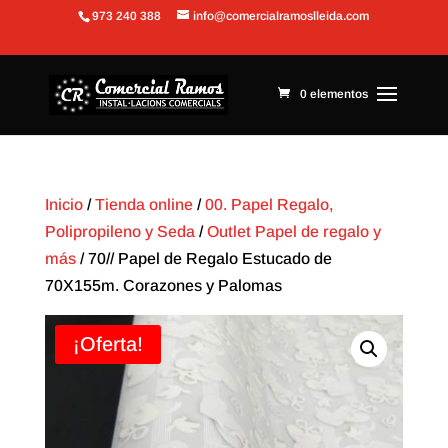
973 240 388
info@comercialramoslleida.com
Abrir barra de herramientas
0 elementos
Inicio
/
Tienda online
/
00. Papel Regalo,
Polipropileno y Seda
/
Outlet Papel de regalo y
más
/ 70// Papel de Regalo Estucado de
70X155m. Corazones y Palomas
¡Oferta!