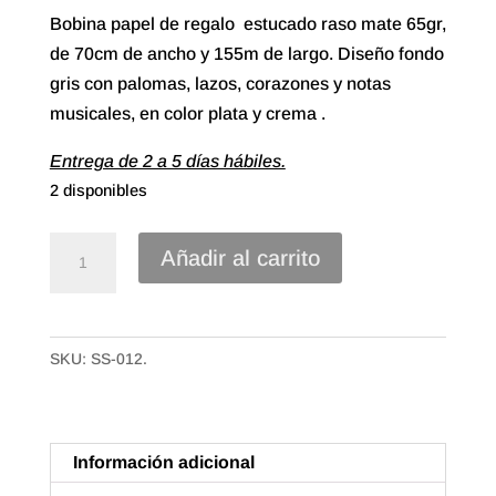
Bobina papel de regalo estucado raso mate 65gr,
de 70cm de ancho y 155m de largo. Diseño fondo
gris con palomas, lazos, corazones y notas
musicales, en color plata y crema .
Entrega de 2 a 5 días hábiles.
2 disponibles
70//
Añadir al carrito
Papel
de
Regalo
SKU:
SS-012.
Estucado
de
70X155m.
Corazones
Información adicional
y