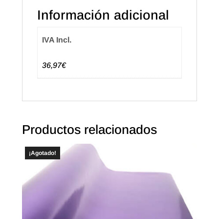
Palomas
Información adicional
cantidad
IVA Incl.
36,97€
Productos relacionados
¡Agotado!