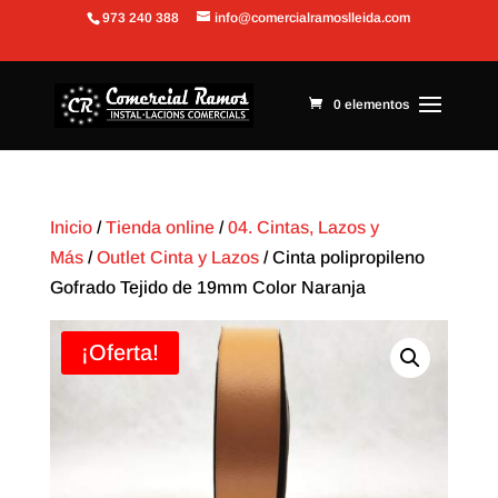
973 240 388
info@comercialramoslleida.com
Abrir barra de herramientas
0 elementos
Inicio
/
Tienda online
/
04. Cintas, Lazos y
Más
/
Outlet Cinta y Lazos
/ Cinta polipropileno
Gofrado Tejido de 19mm Color Naranja
¡Oferta!