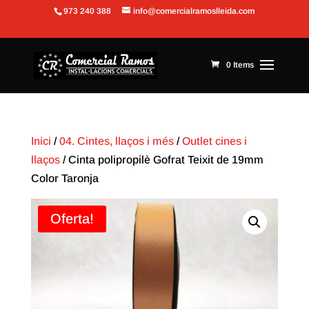
973 240 388
info@comercialramoslleida.com
Obre la barra d'eines
0 Items
Inici
/
04. Cintes, llaços i més
/
Outlet cines i
llaços
/ Cinta polipropilè Gofrat Teixit de 19mm
Color Taronja
Oferta!