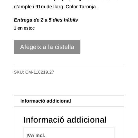
d’ample i 91m de llarg. Color Taronja.
Entrega de 2 a 5 dies hàbils
1 en estoc
quantitat
Afegeix a la cistella
de
Cinta
polipropilè
SKU:
CM-110219.27
Gofrat
Teixit
de
Informació addicional
19mm
Color
Informació addicional
Taronja
IVA Incl.