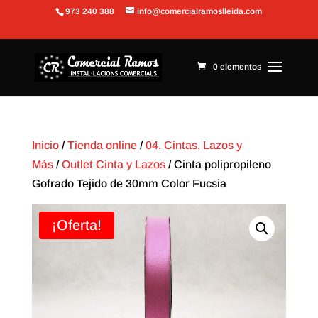
973 240 388
info@comercialramoslleida.com
Abrir barra de herramientas
0 elementos
Inicio
/
Tienda online
/
04. Cintas, Lazos y
Más
/
Outlet Cinta y Lazos
/ Cinta polipropileno
Gofrado Tejido de 30mm Color Fucsia
¡Oferta!