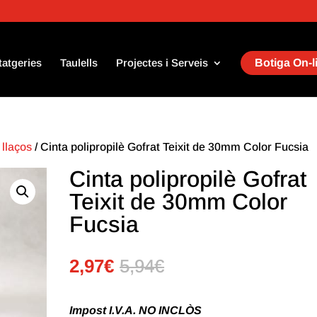
tatgeries
Taulells
Projectes i Serveis
Botiga On-l
 llaços
/ Cinta polipropilè Gofrat Teixit de 30mm Color Fucsia
Cinta polipropilè Gofrat
Teixit de 30mm Color
Fucsia
2,97
€
5,94
€
Impost I.V.A. NO INCLÒS