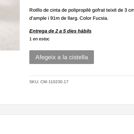
Rotllo de cinta de polipropilè gofrat teixit de 3 c
d’ample i 91m de llarg. Color Fucsia.
Entrega de 2 a 5 dies hàbils
1 en estoc
quantitat
Afegeix a la cistella
de
Cinta
polipropilè
SKU:
CM-110230.17
Gofrat
Teixit
de
30mm
Color
Fucsia