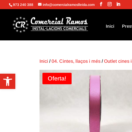
973 240 388
info@comercialramoslleida.com
Inici
Pres
Inici
/
04. Cintes, llaços i més
/
Outlet cines i
Obre la barra d'eines
Oferta!