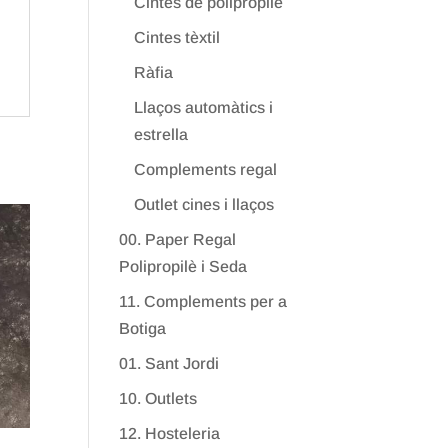
Cintes de polipropilè
Cintes tèxtil
Ràfia
Llaços automàtics i
estrella
Complements regal
Outlet cines i llaços
00. Paper Regal
Polipropilè i Seda
11. Complements per a
Botiga
01. Sant Jordi
10. Outlets
12. Hosteleria