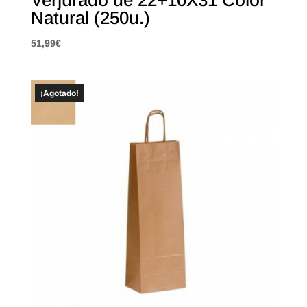
Verjurado de 22+10X31 Color
Natural (250u.)
51,99
€
¡Agotado!