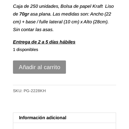
Caja de 250 unidades, Bolsa de papel Kraft Liso
de
7
0gr
asa plana. Las medidas son: Ancho (22
cm) + base / fulle lateral (10 cm) x Alto (28cm).
Sin contar las asas.
Entrega de 2 a 5 días hábiles
1 disponibles
Bolsa
Añadir al carrito
papel
Asa
Plana
SKU:
PG-2228KH
Kraft
Liso
de
Información adicional
22+10X28
Color