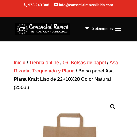
973 240 388
info@comercialramoslleida.com
Abrir barra de herramientas
0 elementos
Inicio
/
Tienda online
/
06. Bolsas de papel
/
Asa
Rizada, Troquelada y Plana
/ Bolsa papel Asa
Plana Kraft Liso de 22+10X28 Color Natural
(250u.)