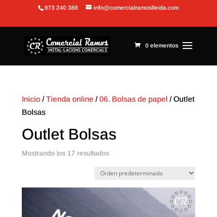
973 240 388
info@comercialramoslleida.com
Abrir barra de herramientas
0 elementos
Inicio
/
Tienda online
/
06. Bolsas de papel
/ Outlet
Bolsas
Outlet Bolsas
Mostrando los 17 resultados