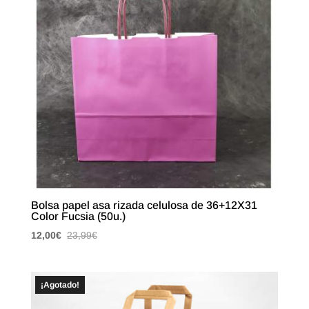
Bolsa papel asa rizada celulosa de 36+12X31
Color Fucsia (50u.)
12,00
€
23,99
€
¡Agotado!