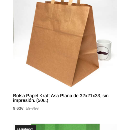
Bolsa Papel Kraft Asa Plana de 32x21x33, sin
impresión. (50u.)
9,63
€
13,75
€
¡Agotado!