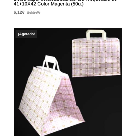
41+10X42 Color Magenta (50u.)
6,12
€
12,23
€
¡Agotado!