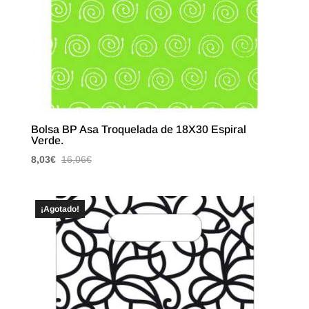
Bolsa BP Asa Troquelada de 18X30 Espiral
Verde.
8,03
€
16,06
€
¡Agotado!