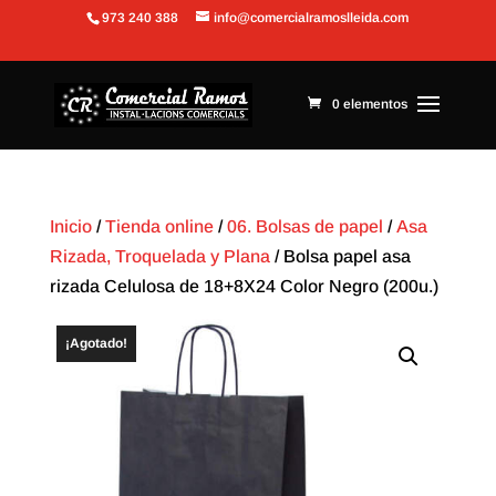
973 240 388
info@comercialramoslleida.com
Abrir barra de herramientas
0 elementos
Inicio
/
Tienda online
/
06. Bolsas de papel
/
Asa
Rizada, Troquelada y Plana
/ Bolsa papel asa
rizada Celulosa de 18+8X24 Color Negro (200u.)
¡Agotado!