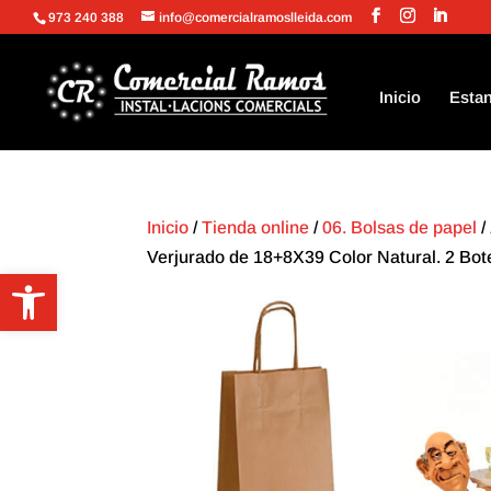
973 240 388
info@comercialramoslleida.com
Inicio
Estan
Inicio
/
Tienda online
/
06. Bolsas de papel
/
Verjurado de 18+8X39 Color Natural. 2 Bote
Abrir barra de herramientas