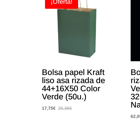
¡Oferta!
Bolsa papel Kraft
Bo
liso asa rizada de
ri
44+16X50 Color
Ve
Verde (50u.)
32
Na
17,75
€
25,36
€
62,0