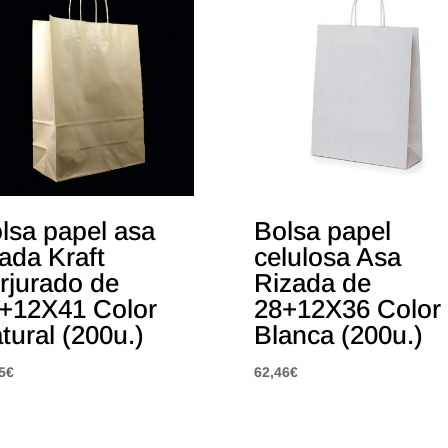
lsa papel asa
Bolsa papel
zada Kraft
celulosa Asa
rjurado de
Rizada de
+12X41 Color
28+12X36 Color
tural (200u.)
Blanca (200u.)
5
€
62,46
€