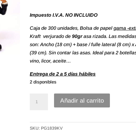
Impuesto I.V.A. NO INCLUIDO
Caja de 300 unidades, Bolsa de papel
gama -ext
Kraft verjurado de
90gr
asa rizada. Las medida
son: Ancho (18 cm) + base / fulle lateral (8 cm) x 
(39 cm). Sin contar las asas. Ideal para 2 botella
vino, licor, aceite…
Entrega de 2 a 5 días hábiles
2 disponibles
Bolsa
Añadir al carrito
papel
asa
rizada
SKU:
PG1839KV
Kraft