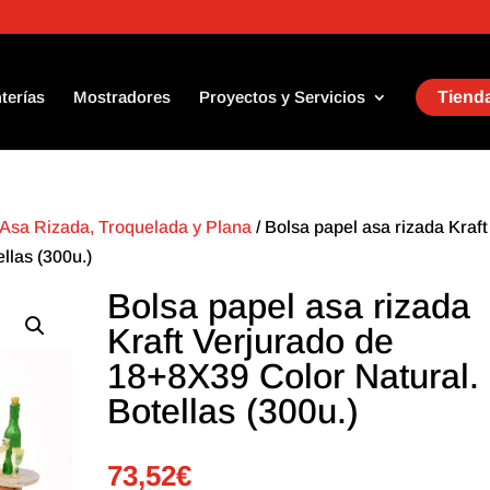
terías
Mostradores
Proyectos y Servicios
Tienda
Asa Rizada, Troquelada y Plana
/ Bolsa papel asa rizada Kraft
llas (300u.)
Bolsa papel asa rizada
Kraft Verjurado de
18+8X39 Color Natural.
Botellas (300u.)
73,52
€