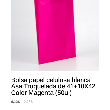
Bolsa papel celulosa blanca
Asa Troquelada de 41+10X42
Color Magenta (50u.)
6,12
€
12,23
€