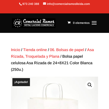
973 240 388
info@comercialramoslleida.com
Abrir barra de herramientas
0 elementos
Inicio
/
Tienda online
/
06. Bolsas de papel
/
Asa
Rizada, Troquelada y Plana
/ Bolsa papel
celulosa Asa Rizada de 24+8X21 Color Blanca
(250u.)
¡Agotado!