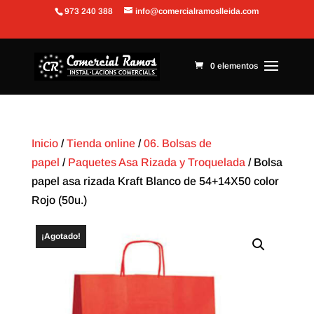
973 240 388
info@comercialramoslleida.com
Abrir barra de herramientas
0 elementos
Inicio
/
Tienda online
/
06. Bolsas de
papel
/
Paquetes Asa Rizada y Troquelada
/ Bolsa
papel asa rizada Kraft Blanco de 54+14X50 color
Rojo (50u.)
¡Agotado!