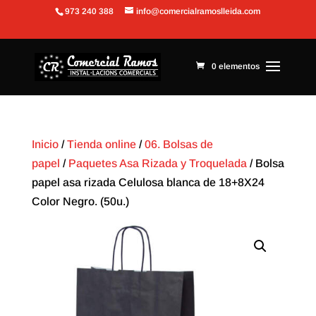
973 240 388
info@comercialramoslleida.com
Abrir barra de herramientas
0 elementos
Inicio
/
Tienda online
/
06. Bolsas de
papel
/
Paquetes Asa Rizada y Troquelada
/ Bolsa
papel asa rizada Celulosa blanca de 18+8X24
Color Negro. (50u.)