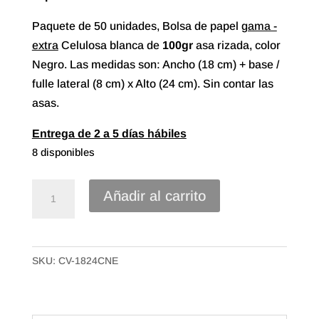
Paquete de 50 unidades, Bolsa de papel
gama -
extra
Celulosa blanca de
100gr
asa rizada, color
Negro. Las medidas son: Ancho (18 cm) + base /
fulle lateral (8 cm) x Alto (24 cm). Sin contar las
asas.
Entrega de 2 a 5 días hábiles
8 disponibles
Bolsa
Añadir al carrito
papel
asa
rizada
SKU:
CV-1824CNE
Celulosa
blanca
de