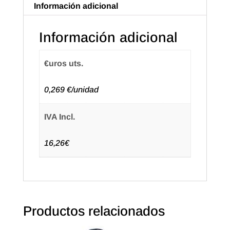
18+8X24
Información adicional
Color
Negro.
Información adicional
(50u.)
cantidad
€uros uts.
0,269 €/unidad
IVA Incl.
16,26€
Productos relacionados