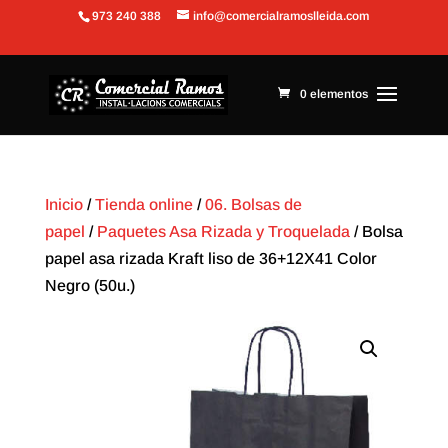
973 240 388
info@comercialramoslleida.com
Abrir barra de herramientas
0 elementos
Inicio
/
Tienda online
/
06. Bolsas de
papel
/
Paquetes Asa Rizada y Troquelada
/ Bolsa
papel asa rizada Kraft liso de 36+12X41 Color
Negro (50u.)