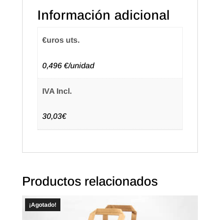
Negro
Información adicional
(50u.)
cantidad
€uros uts.
0,496 €/unidad
IVA Incl.
30,03€
Productos relacionados
¡Agotado!