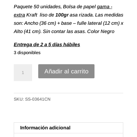
Paquete 50 unidades, Bolsa de papel
gama -
extra
Kraft liso de
100gr
asa rizada. Las medidas
son: Ancho (36 cm) + base – fulle lateral (12 cm) x
Alto (41 cm). Sin contar las asas. Color Negro
Entrega de 2 a 5 días hábiles
3 disponibles
Bolsa
Añadir al carrito
papel
asa
rizada
SKU:
SS-03641CN
Kraft
liso
de
36+12X41
Información adicional
Color