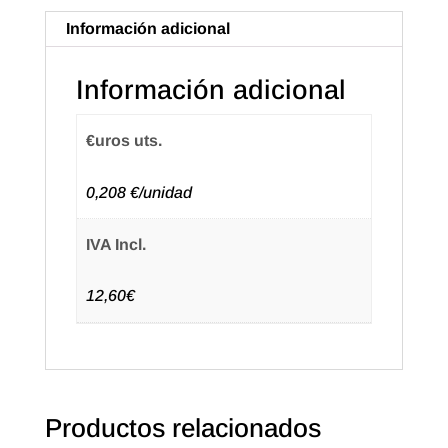
14+8X39
Información adicional
Color
Natural.
Información adicional
1
Botella
€uros uts.
(50u.)
cantidad
0,208 €/unidad
IVA Incl.
12,60€
Productos relacionados