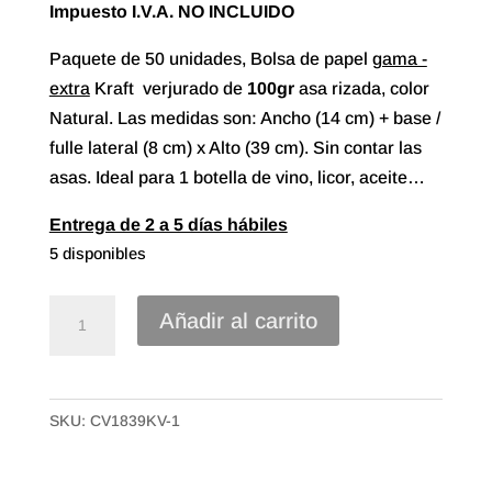
Impuesto I.V.A. NO INCLUIDO
Paquete de 50 unidades, Bolsa de papel
gama -
extra
Kraft verjurado de
100gr
asa rizada, color
Natural. Las medidas son: Ancho (14 cm) + base /
fulle lateral (8 cm) x Alto (39 cm). Sin contar las
asas. Ideal para 1 botella de vino, licor, aceite…
Entrega de 2 a 5 días hábiles
5 disponibles
Bolsa
Añadir al carrito
papel
asa
rizada
SKU:
CV1839KV-1
Kraft
Verjurado
de