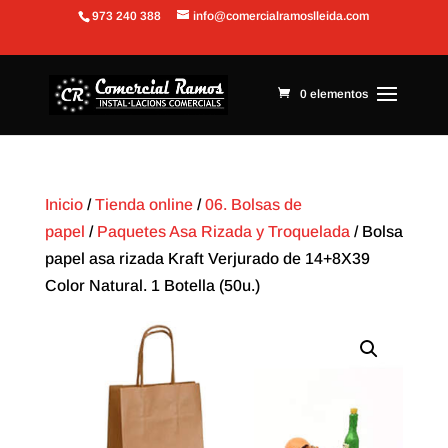
973 240 388
info@comercialramoslleida.com
Abrir barra de herramientas
0 elementos
Inicio
/
Tienda online
/
06. Bolsas de
papel
/
Paquetes Asa Rizada y Troquelada
/ Bolsa
papel asa rizada Kraft Verjurado de 14+8X39
Color Natural. 1 Botella (50u.)