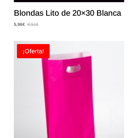
Blondas Lito de 20×30 Blanca
5,96
€
8,51
€
¡Oferta!