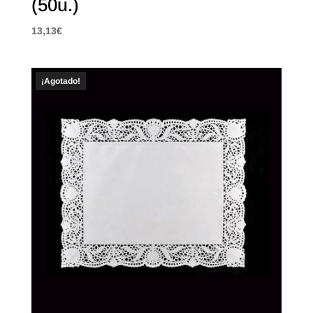
(50u.)
13,13
€
¡Agotado!