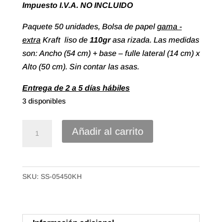
Impuesto I.V.A. NO INCLUIDO
Paquete 50 unidades, Bolsa de papel
gama -
extra
Kraft liso de
110gr
asa rizada. Las medidas
son: Ancho (54 cm) + base – fulle lateral (14 cm) x
Alto (50 cm). Sin contar las asas.
Entrega de 2 a 5 días hábiles
3 disponibles
Bolsa
Añadir al carrito
papel
asa
rizada
SKU:
SS-05450KH
Kraft
Verjurado
de
54+14X50