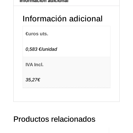
Información adicional
color
Natural
Información adicional
(50u.)
cantidad
€uros uts.
0,583 €/unidad
IVA Incl.
35,27€
Productos relacionados