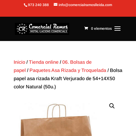
973 240 388
info@comercialramoslleida.com
Abrir barra de herramientas
0 elementos
Inicio
/
Tienda online
/
06. Bolsas de
papel
/
Paquetes Asa Rizada y Troquelada
/ Bolsa
papel asa rizada Kraft Verjurado de 54+14X50
color Natural (50u.)