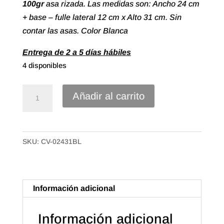
100gr
asa rizada. Las medidas son: Ancho 24 cm
+ base – fulle lateral 12 cm x Alto 31 cm. Sin
contar las asas. Color Blanca
Entrega de 2 a 5 días hábiles
4 disponibles
Bolsa
Añadir al carrito
papel
Celulosa
asa
SKU:
CV-02431BL
rizada
de
24+12X31
Color
Información adicional
Blanca
(50u.)
Información adicional