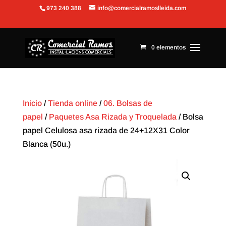
973 240 388
info@comercialramoslleida.com
Abrir barra de herramientas
0 elementos
Inicio
/
Tienda online
/
06. Bolsas de
papel
/
Paquetes Asa Rizada y Troquelada
/ Bolsa
papel Celulosa asa rizada de 24+12X31 Color
Blanca (50u.)