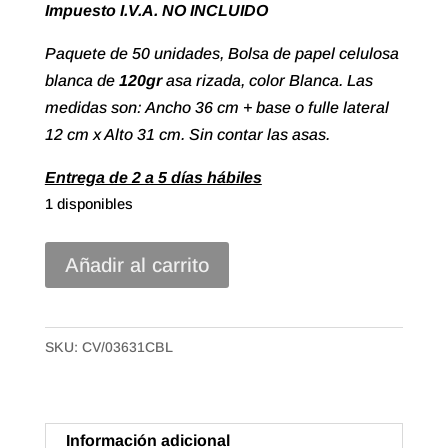
Impuesto I.V.A. NO INCLUIDO
Paquete de 50 unidades, Bolsa de papel celulosa
blanca de
120gr
asa rizada, color Blanca. Las
medidas son: Ancho 36 cm + base o fulle lateral
12 cm x Alto 31 cm. Sin contar las asas.
Entrega de 2 a 5 días hábiles
1 disponibles
Bolsa
Añadir al carrito
papel
celulosa
Asa
SKU:
CV/03631CBL
Rizada
de
36+12X31
Información adicional
Color