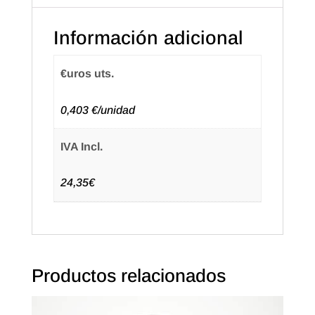
Blanca
Información adicional
(50u.)
cantidad
€uros uts.
0,403 €/unidad
IVA Incl.
24,35€
Productos relacionados