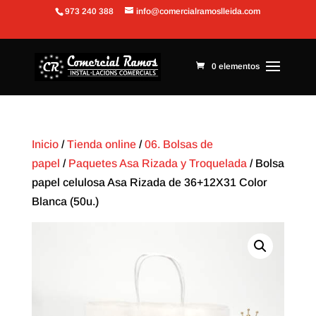
973 240 388
info@comercialramoslleida.com
Abrir barra de herramientas
0 elementos
Inicio
/
Tienda online
/
06. Bolsas de
papel
/
Paquetes Asa Rizada y Troquelada
/ Bolsa
papel celulosa Asa Rizada de 36+12X31 Color
Blanca (50u.)