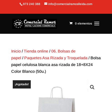
973 240 388
info@comercialramoslleida.com
Abrir barra de herramientas
0 elementos
Inicio
/
Tienda online
/
06. Bolsas de
papel
/
Paquetes Asa Rizada y Troquelada
/ Bolsa
papel celulosa blanca asa rizada de 18+8X24
Color Blanco (50u.)
¡Agotado!