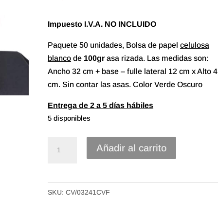
Impuesto I.V.A. NO INCLUIDO
Paquete 50 unidades, Bolsa de papel
celulosa
blanco
de
100gr
asa rizada. Las medidas son:
Ancho 32 cm + base – fulle lateral 12 cm x Alto 
cm. Sin contar las asas. Color Verde Oscuro
Entrega de 2 a 5 días hábiles
5 disponibles
Bolsa
Añadir al carrito
papel
celulosa
blanca
SKU:
CV/03241CVF
asa
rizada