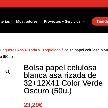
terías
Mostradores
Proyectos y Servicios
Tienda
Paquetes Asa Rizada y Troquelada
/ Bolsa papel celulosa bla
 (50u.)
Bolsa papel celulosa
blanca asa rizada de
32+12X41 Color Verde
Oscuro (50u.)
23,29
€