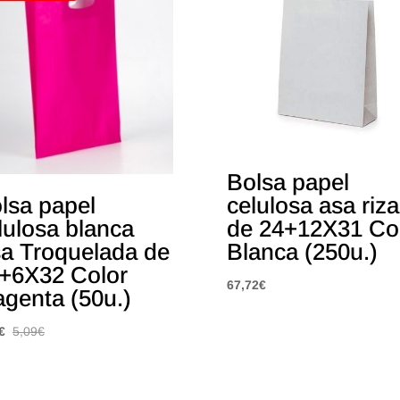
Bolsa papel
lsa papel
celulosa asa riz
lulosa blanca
de 24+12X31 Co
a Troquelada de
Blanca (250u.)
+6X32 Color
67,72
€
genta (50u.)
€
5,09
€