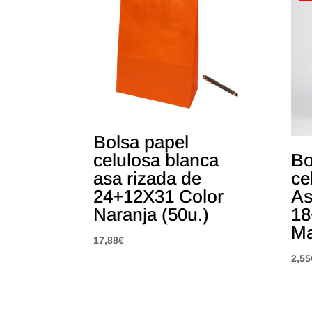
Bolsa papel
Bo
celulosa blanca
ce
asa rizada de
As
24+12X31 Color
18
Naranja (50u.)
Ma
17,88
€
2,55