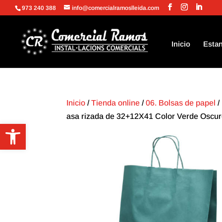
973 240 388
info@comercialramoslleida.com
Inicio
Estan
Inicio
/
Tienda online
/
06. Bolsas de papel
/
asa rizada de 32+12X41 Color Verde Oscuro
Abrir barra de herramientas