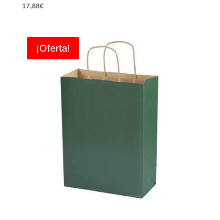
17,88
€
¡Oferta!