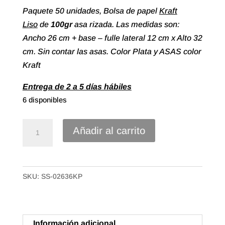
Paquete 50 unidades, Bolsa de papel
Kraft
Liso
de
100gr
asa rizada. Las medidas son:
Ancho 26 cm + base – fulle lateral 12 cm x Alto 32
cm. Sin contar las asas. Color Plata y ASAS color
Kraft
Entrega de 2 a 5 días hábiles
6 disponibles
Bolsa
Añadir al carrito
papel
Kraft
liso
SKU:
SS-02636KP
asa
rizada
de
26+12X36
Información adicional