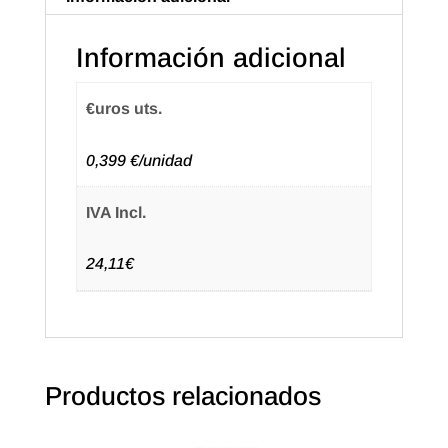
Color
Plata
Información adicional
(50u.)
cantidad
€uros uts.
0,399 €/unidad
IVA Incl.
24,11€
Productos relacionados