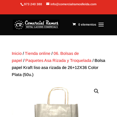
973 240 388
info@comercialramoslleida.com
Abrir barra de herramientas
0 elementos
Inicio
/
Tienda online
/
06. Bolsas de
papel
/
Paquetes Asa Rizada y Troquelada
/ Bolsa
papel Kraft liso asa rizada de 26+12X36 Color
Plata (50u.)