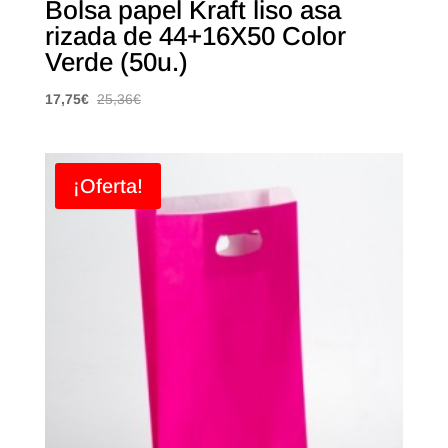
Bolsa papel Kraft liso asa
rizada de 44+16X50 Color
Verde (50u.)
17,75
€
25,36
€
¡Oferta!