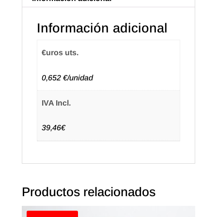
Color
Plata
Información adicional
(50u.)
cantidad
€uros uts.
0,652 €/unidad
IVA Incl.
39,46€
Productos relacionados