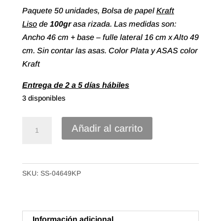
Paquete 50 unidades, Bolsa de papel
Kraft
Liso
de
100gr
asa rizada. Las medidas son:
Ancho 46 cm + base – fulle lateral 16 cm x Alto 49
cm. Sin contar las asas. Color Plata y ASAS color
Kraft
Entrega de 2 a 5 días hábiles
3 disponibles
Bolsa
Añadir al carrito
papel
Kraft
liso
SKU:
SS-04649KP
asa
rizada
de
46+16X49
Información adicional