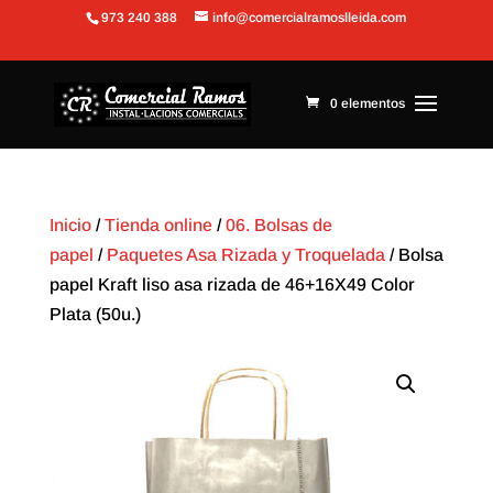
973 240 388
info@comercialramoslleida.com
Abrir barra de herramientas
0 elementos
Inicio
/
Tienda online
/
06. Bolsas de
papel
/
Paquetes Asa Rizada y Troquelada
/ Bolsa
papel Kraft liso asa rizada de 46+16X49 Color
Plata (50u.)