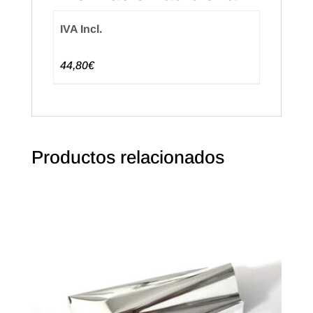
Verde
(250u.)
IVA Incl.
cantidad
44,80€
Productos relacionados