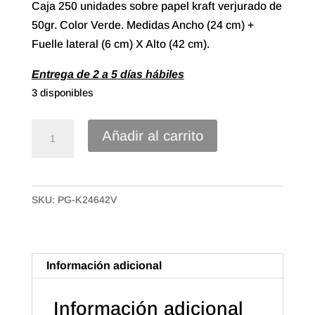
Caja 250 unidades sobre papel kraft verjurado de
50gr. Color Verde. Medidas Ancho (24 cm) +
Fuelle lateral (6 cm) X Alto (42 cm).
Entrega de 2 a 5 días hábiles
3 disponibles
Sobre
Añadir al carrito
Papel
Kraft
Verjurado
SKU:
PG-K24642V
con
fuelle
lateral
de
Información adicional
24+6X42
Color
Información adicional