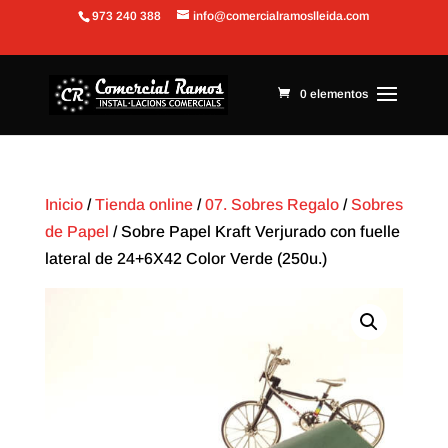
973 240 388
info@comercialramoslleida.com
Abrir barra de herramientas
0 elementos
Inicio
/
Tienda online
/
07. Sobres Regalo
/
Sobres
de Papel
/ Sobre Papel Kraft Verjurado con fuelle
lateral de 24+6X42 Color Verde (250u.)