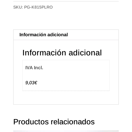
Verjurado
SKU:
PG-K815PLRO
de
8X15
Color
combinado
Información adicional
(125u.+125u.)
cantidad
Información adicional
IVA Incl.
9,03€
Productos relacionados