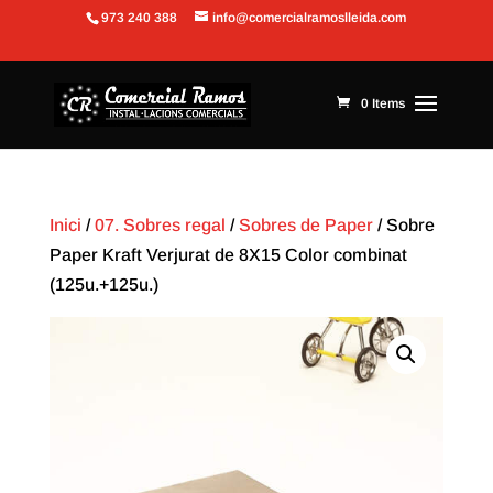
973 240 388
info@comercialramoslleida.com
Obre la barra d'eines
0 Items
Inici
/
07. Sobres regal
/
Sobres de Paper
/ Sobre
Paper Kraft Verjurat de 8X15 Color combinat
(125u.+125u.)