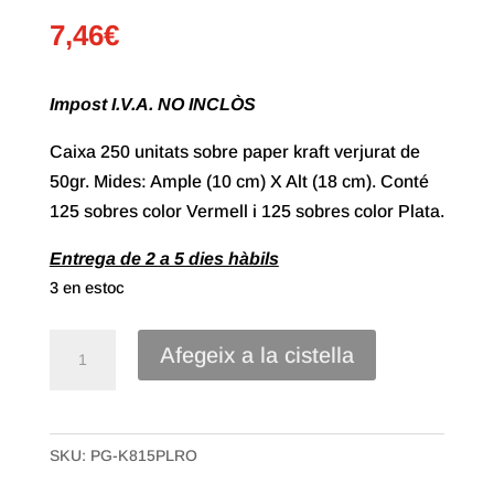
7,46
€
Impost I.V.A. NO INCLÒS
Caixa 250 unitats sobre paper kraft verjurat de
50gr. Mides: Ample (10 cm) X Alt (18 cm). Conté
125 sobres color Vermell i 125 sobres color Plata.
Entrega de 2 a 5 dies hàbils
3 en estoc
quantitat
Afegeix a la cistella
de
Sobre
Paper
SKU:
PG-K815PLRO
Kraft
Verjurat