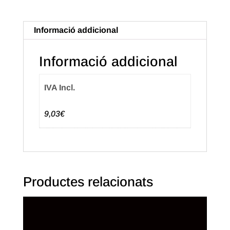
de
8X15
Informació addicional
Color
combinat
Informació addicional
(125u.+125u.)
IVA Incl.
9,03€
Productes relacionats