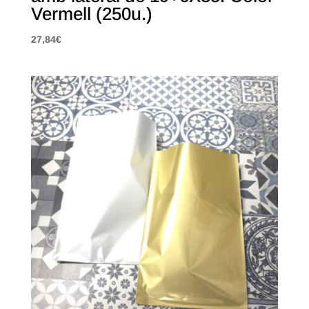
Vermell (250u.)
27,84
€