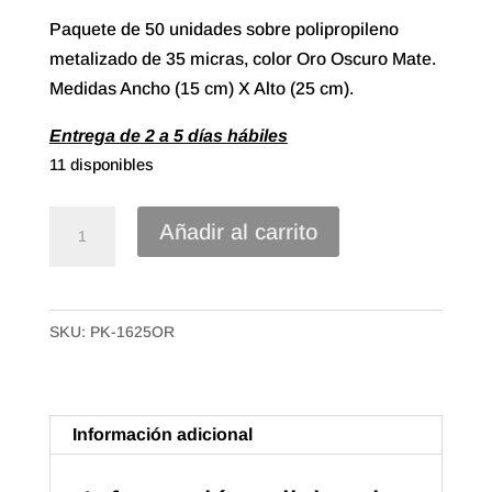
Paquete de 50 unidades sobre polipropileno
metalizado de 35 micras, color Oro Oscuro Mate.
Medidas Ancho (15 cm) X Alto (25 cm).
Entrega de 2 a 5 días hábiles
11 disponibles
Sobre
Añadir al carrito
Polipropileno
Metalizado
de
SKU:
PK-1625OR
15X25
Color
Oro
Oscuro
Información adicional
Mate
(50u.)