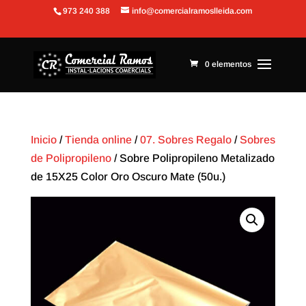
973 240 388
info@comercialramoslleida.com
Abrir barra de herramientas
0 elementos
Inicio
/
Tienda online
/
07. Sobres Regalo
/
Sobres
de Polipropileno
/ Sobre Polipropileno Metalizado
de 15X25 Color Oro Oscuro Mate (50u.)